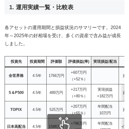
1. 運用実績一覧・比較表
各アセットの運用期間と損益状況のサマリーです。2024
年～2025年の好相場を受け、多くの資産で含み益が成長
しました。
投資先
投資期間
評価額
評価損益(率)
実現損益/配当
主
+607万円
全世界株
4.5年
1766万円
資
（+52％）
+217万円
実現損益
S＆P500
4.5年
489万円
資
（+80％）
+182万円
+207万円
年間配当
TOPIX
4.5年
525万円
資
（+65％）
10万円
+796万円
年間配当
日本高配当
4.5年
1588万円
イン