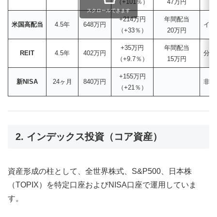
（+101％）
47万円
スクロールできます
+214万円
年間配当
米国高配当
4.5年
648万円
イン
（+33％）
20万円
+35万円
年間配当
REIT
4.5年
402万円
分配
（+9.7％）
15万円
+155万円
新NISA
24ヶ月
840万円
非課
（+21％）
2. インデックス投資（コア資産）
資産形成の柱として、全世界株式、S&P500、日本株
（TOPIX）を特定口座およびNISA口座で運用していま
す。