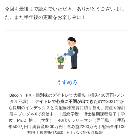
今回も最後まで読んでいただき、ありがとうございまし
た。また半年後の更新をお楽しみに！
うずめろ
Bitcoin・FX・個別株の
デイトレ
で大損失（損失400万円+メン
タル不調）、
デイトレで心身に不調が出てきたので
2021年か
ら長期のインデックスと高配当株投資に切り替え。資産や家計
簿をブログやXで発信中｜｜最終学歴：博士後期課程修了｜学
位：Ph.D. 博士（学術）｜40代サラリーマン（専門職）｜手取
年500万円｜総資産6800万円｜含み益2200万円｜配当金年100
万円｜投資歴15年以上｜パパ育休取得済。