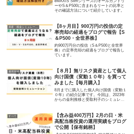
eMAXIS Slimシリーズのオールカントリ
ーやS＆P500に含まれるリートの比率と
その確認方法について紹介しています。
【8ヶ月目】900万円の投信の定
資産・税金シミュレーション
率売却の経過をブログで報告【S
＆P500・全世界株】
約900万円分の投信（S＆P500と全世界
株）の定率売却の経過をブログで報告し
ています。
【８月】無リスク資産として個人
運用実績
向け国債（変動１０年）を買って
みました【毎月購入】
8月までに購入した個人向け国債（変動１
０年）の紹介記事です。今回は、2023年
からの金利推移と受取利子のシミュレー
ションをしています。
【含み益400万円】2月の日・米
すべて
高配当株投資の運用実績をブログ
で公開【保有銘柄】