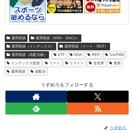
運用実績
運用実績（NISA・iDeCo）
運用実績（インデックス）
運用実績（リート・REIT）
運用実績（高配当株）
ETF
NISA
REIT
S＆P500
インデックス投資
リート
リライト
全世界
更新
運用実績
高配当
うずめろをフォローする
うずめろ