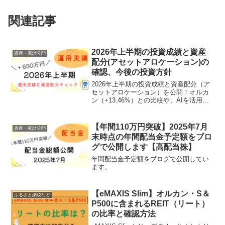
関連記事
2026年上半期の投資成績と資産
資産・家計公開
配分(アセットアロケーション)の
確認、今後の投資方針
2026年上半期の投資成績と資産配分（ア
セットアロケーション）を公開！オルカ
ン（+13.46%）との比較や、AIを活用し
たポートフォリオのリスク・リターン診
断結果も紹介します。特定口座から
NISA・iDeCoへの移行を進める今後の投
【年間110万円突破】2025年7月
資産・家計公開
資方針も解説。
末時点の年間配当金予定額をブロ
グで公開します【高配当株】
年間配当金予定額をブログで公開してい
ます。
【eMAXIS Slim】オルカン・S＆
ふるさと納税など
P500に含まれるREIT（リート）
の比率と確認方法