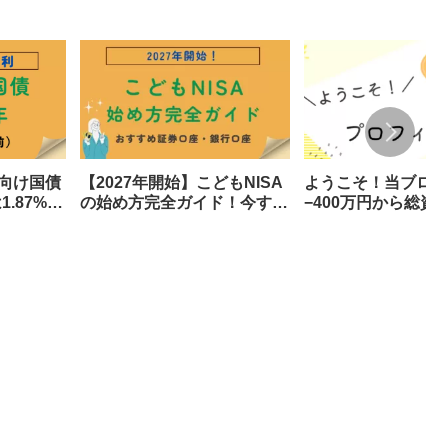
人向け国債
【2027年開始】こどもNISA
ようこそ！当ブログ
.87%！
の始め方完全ガイド！今すぐ
−400万円から総資産
で年いく
準備すべき3つのもの
円へ至った道のりと
側をすべて公開しま