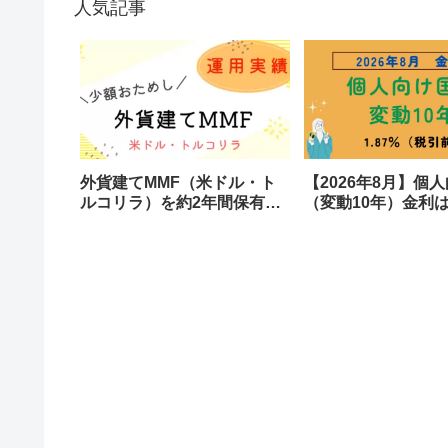
人気記事
外貨建てMMF（米ドル・ト
【2026年8月】個
ルコリラ）を約2年間保有し
（変動10年）金利は1
た結果を公開します
税引後も1.4%超え
らの利息に？