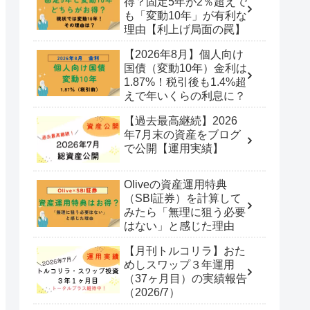
得？固定5年が2％超えで
も「変動10年」が有利な
理由【利上げ局面の罠】
【2026年8月】個人向け
国債（変動10年）金利は
1.87%！税引後も1.4%超
えで年いくらの利息に？
【過去最高継続】2026
年7月末の資産をブログ
で公開【運用実績】
Oliveの資産運用特典
（SBI証券）を計算して
みたら「無理に狙う必要
はない」と感じた理由
【月刊トルコリラ】おた
めしスワップ３年運用
（37ヶ月目）の実績報告
（2026/7）