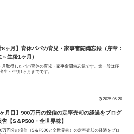
計8ヶ月】育休パパの育児・家事奮闘備忘録（序章：
生～生後1ヶ月）
ヶ月取得したパパ育休の育児・家事奮闘備忘録です。第一段は序
出生～生後1ヶ月までです。
2025.08.20
8ヶ月目】900万円の投信の定率売却の経過をブログ
報告【S＆P500・全世界株】
00万円分の投信（S＆P500と全世界株）の定率売却の経過をブロ