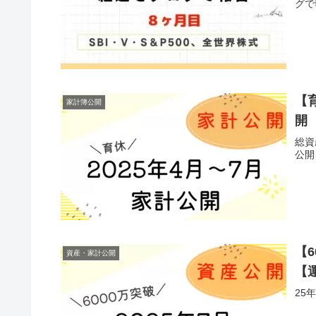
グで
【
家計簿公開
開
総資
公開
【
資産・家計公開
【
25