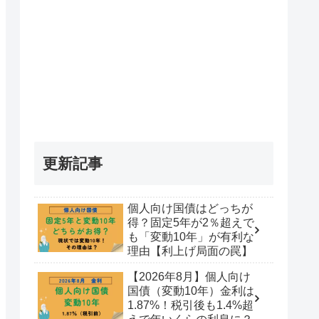
へ。損失
【実体験】パパ育休給付金は
【実体験】月末から
7000万
いつ振り込まれる？振込スケ
で手取はどれだけお
、その裏
ジュールと手取り額を全公開
か？【社会保険料免
更新記事
す。
（2025年最新）
個人向け国債はどっちが
得？固定5年が2％超えで
も「変動10年」が有利な
理由【利上げ局面の罠】
【2026年8月】個人向け
国債（変動10年）金利は
1.87%！税引後も1.4%超