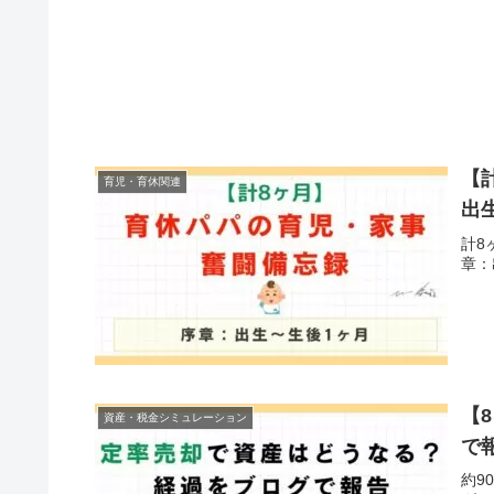
【
育児・育休関連
出
計8
章：
【
資産・税金シミュレーション
で
約9