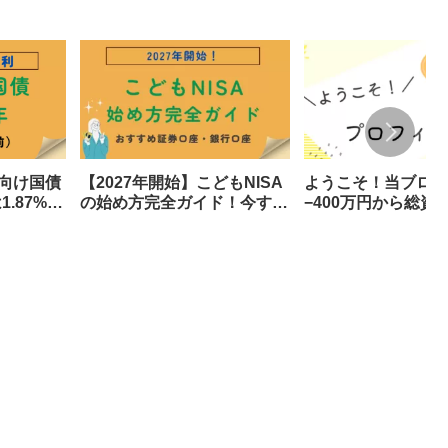
人向け国債
【2027年開始】こどもNISA
ようこそ！当ブログ
.87%！
の始め方完全ガイド！今すぐ
−400万円から総資産
で年いく
準備すべき3つのもの
円へ至った道のりと
側をすべて公開しま