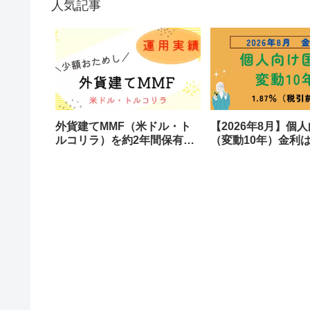
人気記事
外貨建てMMF（米ドル・ト
【2026年8月】個
ルコリラ）を約2年間保有し
（変動10年）金利は1
た結果を公開します
税引後も1.4%超え
らの利息に？