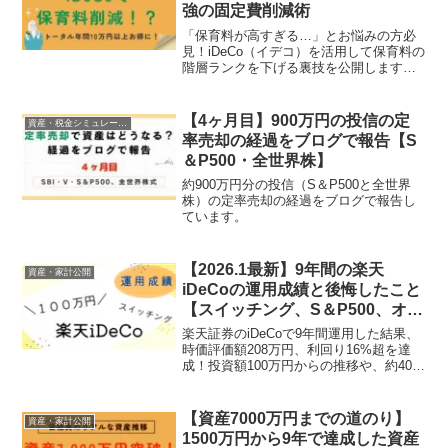
強の固定費削減術
「保育料が高すぎる…」とお悩みの方必
見！iDeCo（イデコ）を活用して保育料の
階層ランクを下げる裏技を公開します。1
歳児・2歳児クラスの負担を減らすための
拠出タイミングや、2027年からの限度額
引き上げをフル活用する戦略を分かりや
【4ヶ月目】900万円の投信の定
資産・税金シミュレーション
すく解説。
率売却の経過をブログで報告【S
＆P500・全世界株】
約900万円分の投信（S＆P500と全世界
株）の定率売却の経過をブログで報告し
ています。
【2026.1最新】9年間の楽天
資産・家計公開
iDeCoの運用成績と後悔したこと
【スイッチング、S＆P500、オル
カン】【月1.2万円⇒2万円】
楽天証券のiDeCoで9年間運用した結果、
時価評価額208万円、利回り16%超を達
成！投資額100万円からの推移や、約40万
円の節税効果をブログで公開します。投
資初期に失敗した「後悔のポイント」は
これから始める方必見です。
【資産7000万円までの道のり】
資産・家計公開
1500万円から9年で達成した資産