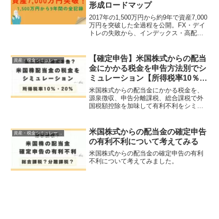
形成ロードマップ
2017年の1,500万円から約9年で資産7,000
万円を突破した全過程を公開。FX・デイ
トレの失敗から、インデックス・高配当
株投資への転換、資産5,000万・7,000万
で変わったメンタルや生活感の変化まで
詳しく解説します。「投資ありvs貯金の
【確定申告】米国株式からの配当
資産・税金シミュレーション
み」の比較シミュレーションも必見で
金にかかる税金を申告方法別でシ
す。
ミュレーション【所得税率10％・
20％】
米国株式からの配当金にかかる税金を、
源泉徴収、申告分離課税、総合課税で外
国税額控除を加味して有利不利をシミュ
レーションしています。
米国株式からの配当金の確定申告
資産・税金シミュレーション
の有利不利について考えてみる
米国株式からの配当金の確定申告の有利
不利について考えてみました。