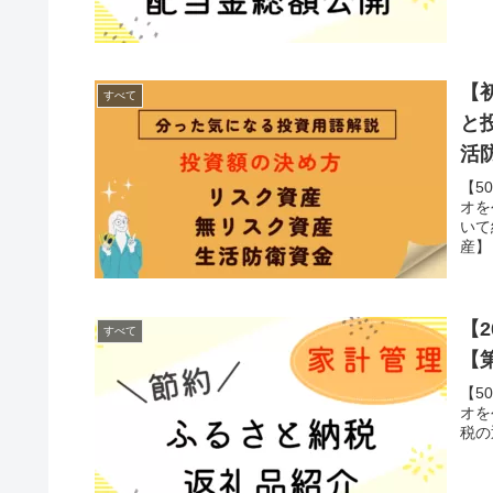
【
すべて
と
活
【5
オを
いて
産】
【
すべて
【
【5
オを
税の