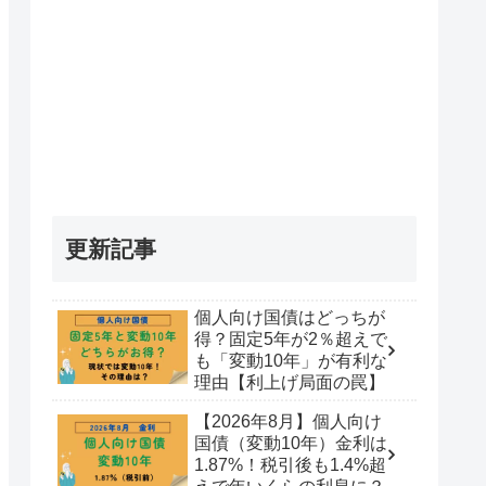
へ。損失
【実体験】パパ育休給付金は
【実体験】月末から
7000万
いつ振り込まれる？振込スケ
で手取はどれだけお
、その裏
ジュールと手取り額を全公開
か？【社会保険料免
更新記事
す。
（2025年最新）
個人向け国債はどっちが
得？固定5年が2％超えで
も「変動10年」が有利な
理由【利上げ局面の罠】
【2026年8月】個人向け
国債（変動10年）金利は
1.87%！税引後も1.4%超