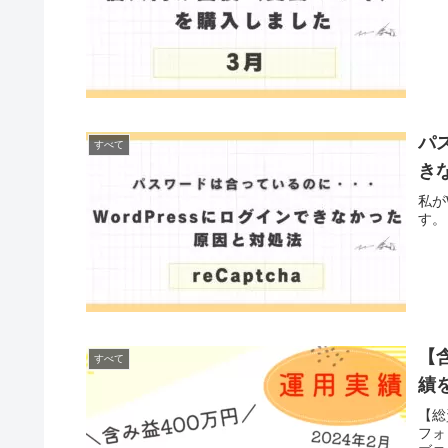
パ
すべて
き
私が
す。
【
すべて
績
【総
フォ