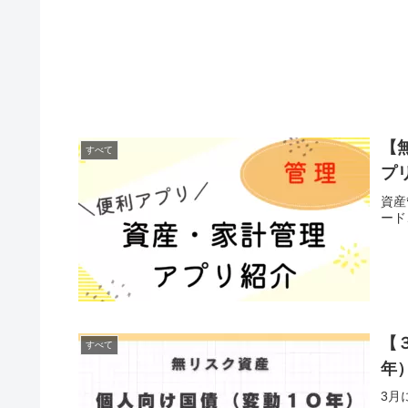
【
すべて
プ
資産
ード
【
すべて
年
3月