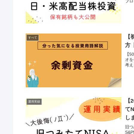
ブロ
【
すべて
方
【5
オを
考え
【
運用実績
て
し
旧つ
S&