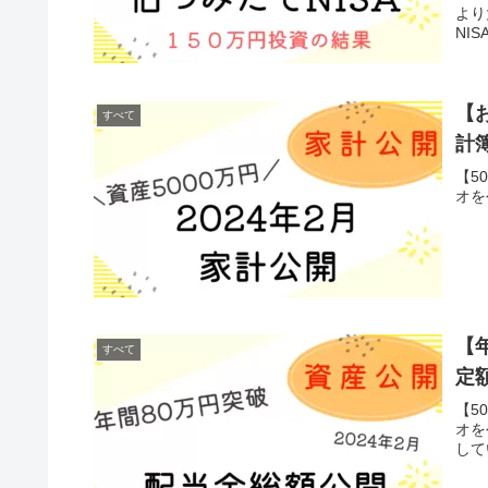
より
NI
とは
【
すべて
計
【5
オを
【
すべて
定
【5
オを
して