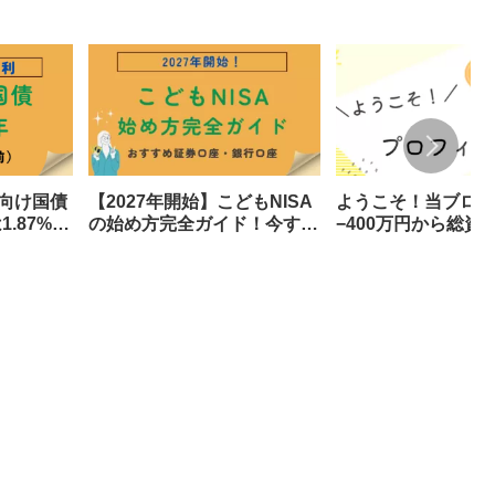
人向け国債
【2027年開始】こどもNISA
ようこそ！当ブログ
.87%！
の始め方完全ガイド！今すぐ
−400万円から総資産
で年いく
準備すべき3つのもの
円へ至った道のりと
側をすべて公開しま