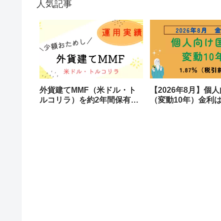
人気記事
外貨建てMMF（米ドル・ト
【2026年8月】個
ルコリラ）を約2年間保有し
（変動10年）金利は1
た結果を公開します
税引後も1.4%超え
らの利息に？