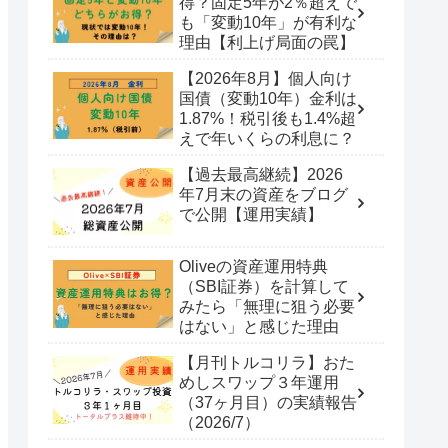
得？固定5年が2％超えで
も「変動10年」が有利な
理由【利上げ局面の罠】
【2026年8月】個人向け
国債（変動10年）金利は
1.87%！税引後も1.4%超
えで年いくらの利息に？
【過去最高継続】2026
年7月末の資産をブログ
で公開【運用実績】
Oliveの資産運用特典
（SBI証券）を計算して
みたら「無理に狙う必要
はない」と感じた理由
【月刊トルコリラ】おた
めしスワップ３年運用
（37ヶ月目）の実績報告
（2026/7）