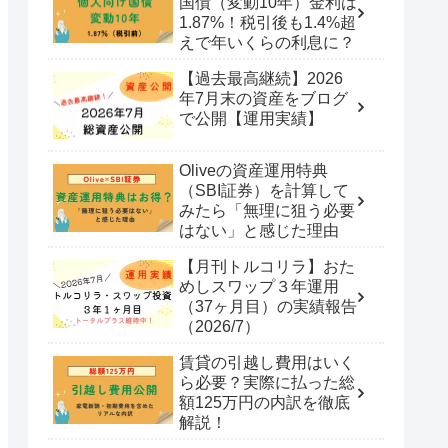
国債（変動10年）金利は
1.87%！税引後も1.4%超
えで年いくらの利息に？
【過去最高継続】2026
年7月末の資産をブログ
で公開【運用実績】
Oliveの資産運用特典
（SBI証券）を計算して
みたら「無理に狙う必要
はない」と感じた理由
【月刊トルコリラ】おた
めしスワップ３年運用
（37ヶ月目）の実績報告
（2026/7）
賃貸の引越し費用はいく
ら必要？実際に払った総
額125万円の内訳を徹底
解説！