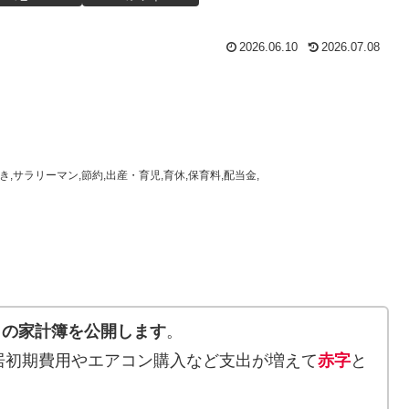
2026.06.10
2026.07.08
き,サラリーマン,節約,出産・育児,育休,保育料,配当金,
5月の家計簿を公開します
。
居初期費用やエアコン購入など支出が増えて
赤字
と