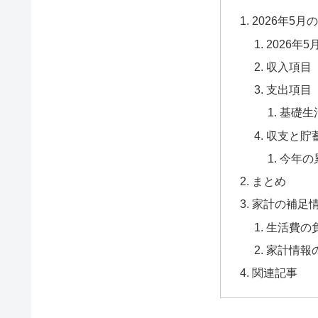
2026年5月
2026年
収入項目
支出項目
基礎生
収支と貯
今年の
まとめ
家計の補足
生活費の
家計情報
関連記事