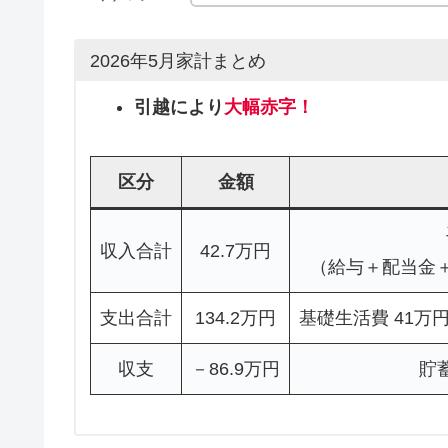
2026年5月家計まとめ
引越により
大幅赤字！
区分
金額
収入合計
42.7万円
（給与＋配当金＋
支出合計
134.2万円
基礎生活費 41万
収支
－86.9万円
貯蓄