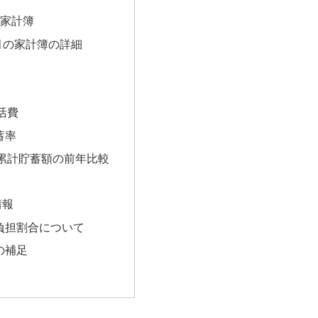
の家計簿
5月の家計簿の詳細
活費
蓄率
累計貯蓄額の前年比較
情報
負担割合について
の補足