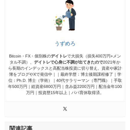
うずめろ
Bitcoin・FX・個別株の
デイトレ
で大損失（損失400万円+メン
タル不調）、
デイトレで心身に不調が出てきたので
2021年か
ら長期のインデックスと高配当株投資に切り替え。資産や家計
簿をブログやXで発信中｜｜最終学歴：博士後期課程修了｜学
位：Ph.D. 博士（学術）｜40代サラリーマン（専門職）｜手取
年500万円｜総資産6800万円｜含み益2200万円｜配当金年100
万円｜投資歴15年以上｜パパ育休取得済。
関連記事