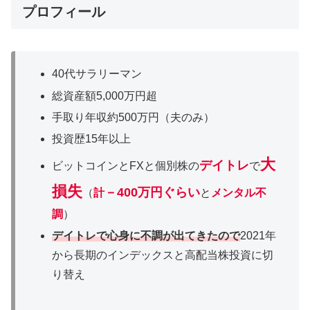
プロフィール
40代サラリーマン
総資産額5,000万円超
手取り年収約500万円（夫のみ）
投資歴15年以上
大
デイトレ
ビットコインとFXと個別株の
で
損失
－400万円ぐらい
（
計
と
メンタル不
調
）
デイトレで心身に不調が出てきたので
2021年
から長期のインデックスと高配当株投資に切
り替え