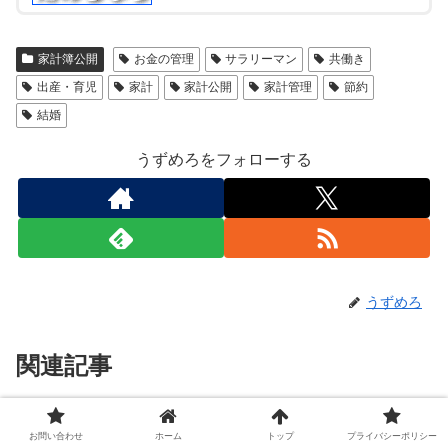
家計簿公開
お金の管理
サラリーマン
共働き
出産・育児
家計
家計公開
家計管理
節約
結婚
うずめろをフォローする
うずめろ
関連記事
【通常運転開始】共働き2025年9
家計簿公開
お問い合わせ
ホーム
トップ
プライバシーポリシー
月の家計簿をブログで公開