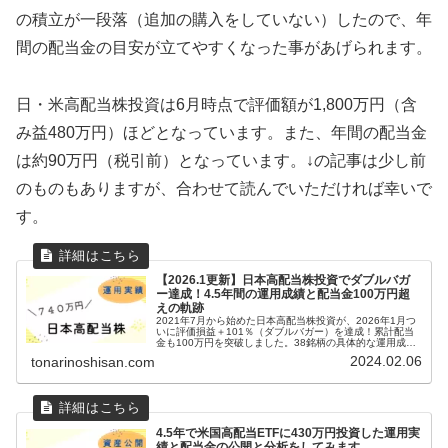
の積立が一段落（追加の購入をしていない）したので、年
間の配当金の目安が立てやすくなった事があげられます。
日・米高配当株投資は6月時点で評価額が1,800万円（含
み益480万円）ほどとなっています。また、年間の配当金
は約90万円（税引前）となっています。↓の記事は少し前
のものもありますが、合わせて読んでいただければ幸いで
す。
【2026.1更新】日本高配当株投資でダブルバガ
ー達成！4.5年間の運用成績と配当金100万円超
えの軌跡
2021年7月から始めた日本高配当株投資が、2026年1月つ
いに評価損益＋101％（ダブルバガー）を達成！累計配当
金も100万円を突破しました。38銘柄の具体的な運用成績
や、暴落時の買い増し戦略、新車購入での一部売却など、
2024.02.06
tonarinoshisan.com
リアルな投資実績を公開します。
4.5年で米国高配当ETFに430万円投資した運用実
績と配当金の公開と分析をしてみます