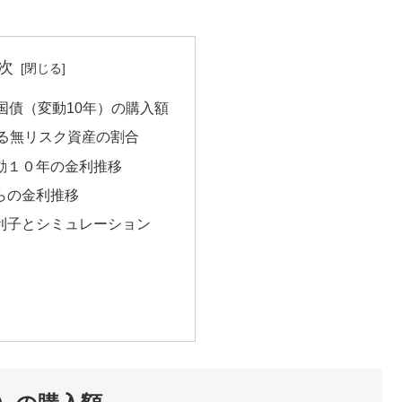
次
国債（変動10年）の購入額
る無リスク資産の割合
動１０年の金利推移
からの金利推移
利子とシミュレーション