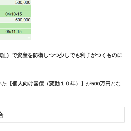
保証）で資産を防衛しつつ少しでも利子がつくものに
いた
【個人向け国債（変動１０年）】
が
500万円
とな
合