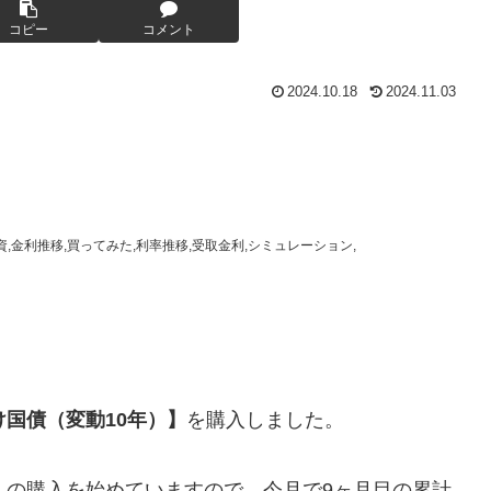
コピー
コメント
2024.10.18
2024.11.03
投資,金利推移,買ってみた,利率推移,受取金利,シミュレーション,
け国債（変動10年）】
を購入しました。
】
の購入を始めていますので、今月で9ヶ月目の累計