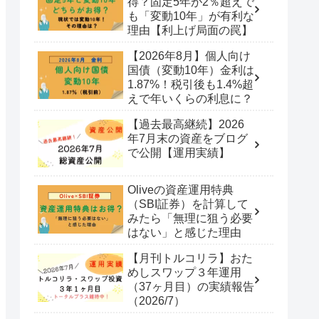
得？固定5年が2％超えで
も「変動10年」が有利な
理由【利上げ局面の罠】
【2026年8月】個人向け
国債（変動10年）金利は
1.87%！税引後も1.4%超
えで年いくらの利息に？
【過去最高継続】2026
年7月末の資産をブログ
で公開【運用実績】
Oliveの資産運用特典
（SBI証券）を計算して
みたら「無理に狙う必要
はない」と感じた理由
【月刊トルコリラ】おた
めしスワップ３年運用
（37ヶ月目）の実績報告
（2026/7）