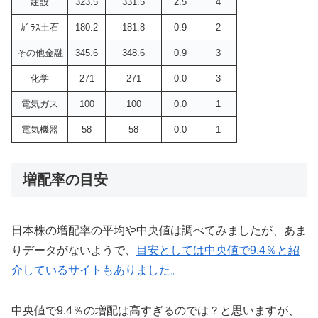
建設
323.5
331.5
2.5
4
ｶﾞﾗｽ土石
180.2
181.8
0.9
2
その他金融
345.6
348.6
0.9
3
化学
271
271
0.0
3
電気ガス
100
100
0.0
1
電気機器
58
58
0.0
1
増配率の目安
日本株の増配率の平均や中央値は調べてみましたが、あま
りデータがないようで、
目安としては中央値で9.4％と紹
介しているサイトもありました。
中央値で9.4％の増配は高すぎるのでは？と思いますが、