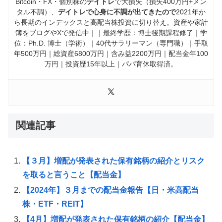
Bitcoin・FX・個別株の
デイトレ
で大損失（損失400万円+メン
タル不調）、
デイトレで心身に不調が出てきたので
2021年か
ら長期のインデックスと高配当株投資に切り替え。資産や家計
簿をブログやXで発信中｜｜最終学歴：博士後期課程修了｜学
位：Ph.D. 博士（学術）｜40代サラリーマン（専門職）｜手取
年500万円｜総資産6800万円｜含み益2200万円｜配当金年100
万円｜投資歴15年以上｜パパ育休取得済。
関連記事
【３月】増配が発表された保有銘柄の紹介とリスク
を取ると言うこと【配当金】
【2024年】３月までの配当金報告【日・米高配当
株・ETF・REIT】
【4月】増配が発表された保有銘柄の紹介【配当金】