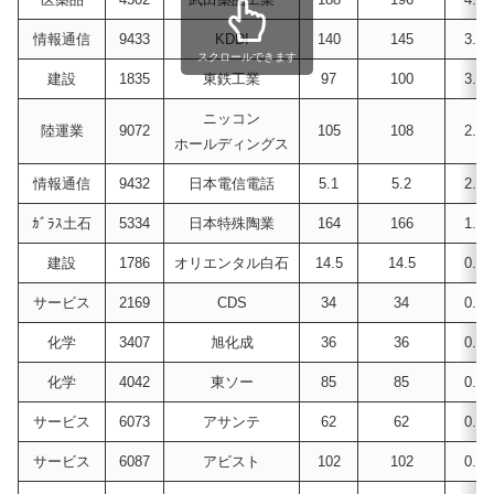
情報通信
9433
KDDI
140
145
3.6
スクロールできます
建設
1835
東鉄工業
97
100
3.1
ニッコン
陸運業
9072
105
108
2.9
ホールディングス
情報通信
9432
日本電信電話
5.1
5.2
2.0
ｶﾞﾗｽ土石
5334
日本特殊陶業
164
166
1.2
建設
1786
オリエンタル白石
14.5
14.5
0.0
サービス
2169
CDS
34
34
0.0
化学
3407
旭化成
36
36
0.0
化学
4042
東ソー
85
85
0.0
サービス
6073
アサンテ
62
62
0.0
サービス
6087
アビスト
102
102
0.0