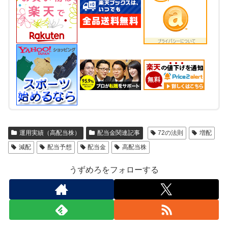
運用実績（高配当株）
配当金関連記事
72の法則
増配
減配
配当予想
配当金
高配当株
うずめろをフォローする