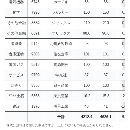
電気機器
6745
ホーチキ
58
58
0.0
化学
7995
バルカー
150
150
0.0
その他金融
8584
ジャックス
210
210
0.0
その他金融
8591
オリックス
98.6
98.6
0.0
陸運業
9142
九州旅客鉄道
93
93
0.0
倉庫運輸
9303
住友倉庫
101
101
0.0
電気ガス
9513
電源開発
100
100
0.0
サービス
9769
学究社
87
87
0.0
卸売り
9986
蔵王産業
100
100
0.0
ｶﾞﾗｽ土石
5363
東京窯業
16.2
15.8
-2.5
建設
1976
明星工業
48
41
-14.6
合計
4212.4
4626.1
9.8
株式分割等は考慮した数値ですが、正しくないものもあるかもしれません。