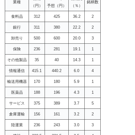
業種
銘柄数
（円）
予想（円）
（％）
食料品
312
425
36.2
2
銀行
311
380
22.2
2
卸売り
500
600
20.0
3
保険
236
281
19.1
1
その他製品
35
40
14.3
1
情報通信
415.1
440.2
6.0
4
輸送用機器
170
180
5.9
1
医薬品
188
196
4.3
1
サービス
375
389
3.7
5
倉庫運輸
156
161
3.2
2
陸運業
236
243
3.0
3