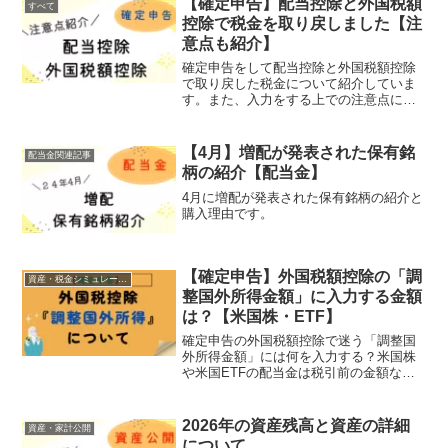
【確定申告】配当控除と外国税額
すべて
り」を固めたい方は必見です。
控除で税金を取り戻しました【注
意点も紹介】
確定申告をして配当控除と外国税額控除
で取り戻した税金について紹介していま
す。また、入力をする上での注意点につ
いても紹介しています。
【4月】増配が発表された保有銘
配当金関連記事
柄の紹介【配当金】
4月に増配が発表された保有銘柄の紹介と
購入理由です。
【確定申告】外国税額控除の「調
資産・税金シミュレーション
整国外所得金額」に入力する金額
は？【米国株・ETF】
確定申告の外国税額控除で迷う「調整国
外所得金額」には何を入力する？米国株
や米国ETFの配当金は税引前の金額なの
か、譲渡益（売却益）は含めるのか等、
投資家が間違いやすいポイントを解説。
国民健康保険料アップによる「申告損」
2026年の資産残高と資産の詳細
資産・家計公開
の注意点も紹介します。
について