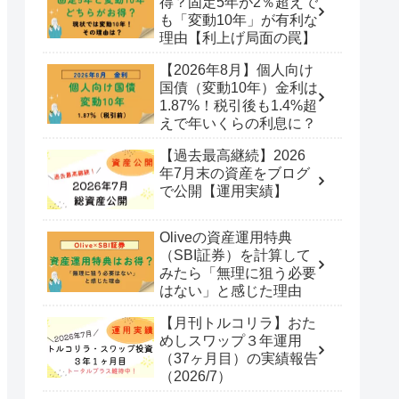
得？固定5年が2％超えで
も「変動10年」が有利な
理由【利上げ局面の罠】
【2026年8月】個人向け
国債（変動10年）金利は
1.87%！税引後も1.4%超
えで年いくらの利息に？
【過去最高継続】2026
年7月末の資産をブログ
で公開【運用実績】
Oliveの資産運用特典
（SBI証券）を計算して
みたら「無理に狙う必要
はない」と感じた理由
【月刊トルコリラ】おた
めしスワップ３年運用
（37ヶ月目）の実績報告
（2026/7）