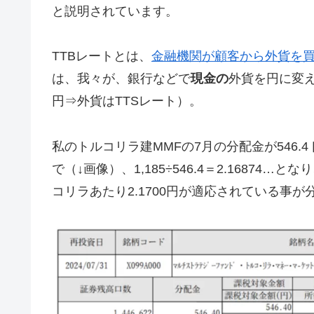
と説明されています。
TTBレートとは、
金融機関が顧客から外貨を
は、我々が、銀行などで
現金の
外貨を円に変
円⇒外貨はTTSレート）。
私のトルコリラ建MMFの7月の分配金が546.
で（↓画像）、1,185÷546.4＝2.1687
コリラあたり2.1700円が適応されている事が