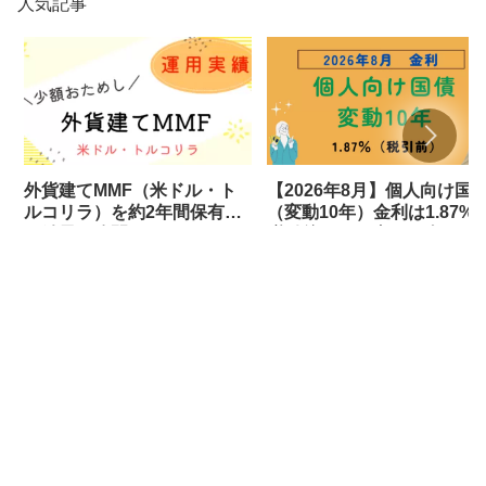
人気記事
外貨建てMMF（米ドル・ト
【2026年8月】個人向け国
ルコリラ）を約2年間保有し
（変動10年）金利は1.87%
た結果を公開します
税引後も1.4%超えで年いく
らの利息に？