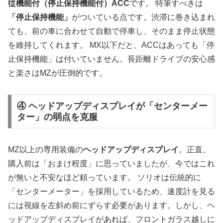
従機能付（停止保持機能付）ACC
です。 特筆すべきは
「停止保持機能」
がついている点です。渋滞に巻き込まれ
ても、前の車に合わせて自動で停車し、そのまま停止状態
を維持してくれます。 MX以下だと、ACCはあっても「停
止保持機能」は付いていません。長距離ドライブの安心感
と楽さはMZが圧倒的です。
④ ヘッドアップディスプレイが「センターメー
ター」の弱点を克服
MZ以上の専用装備の
ヘッドアップディスプレイ
。正直、
購入前は「おまけ程度」に思っていましたが、今ではこれ
が無いと不安なほど頼っています。 ソリオは伝統的に
「センターメーター」を採用しているため、速度計を見る
には視線を左斜め前にずらす必要があります。しかし、ヘ
ッドアップディスプレイがあれば、フロントガラス越しに