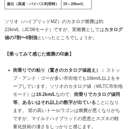
遠出（高速・バイパス利用時）
19～20km/L
ソリオ（ハイブリッドMZ）のカタログ燃費は約
22km/L（JC08モード）ですが、実燃費としては
カタログ
値の7割〜8割強
といったところでしょうか。
【乗ってみて感じた燃費の印象】
街乗りでの粘り（驚きのカタログ値超え）：
ストッ
プ・アンド・ゴーが多い市街地でも16km/L以上をキ
ープしています。ソリオのカタログ値（WLTC市街地
モード）は
16.2km/L
なので、
街乗りでカタログ値同
等、あるいはそれ以上の数字が出ている
ことになり
ます。 背の高いトールワゴンは燃費が悪くなりがち
ですが、マイルドハイブリッドの恩恵とスズキの軽
量化技術の凄さをしっかりと感じます。