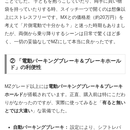
ことでした。 子どもを抱っこしていたり、両手に買い物
袋を持っていたりする時、スイッチ一つで開くのは想像以
上にストレスフリーです。MXとの価格差（約20万円）を
考えて「片側電動で十分かも？」と迷った時期もありまし
たが、両側から乗り降りするシーンは日常で驚くほど多
く、一切の妥協なしでMZにして本当に良かったです。
② 「電動パーキングブレーキ＆ブレーキホール
ド」の利便性
MZグレード以上には
電動パーキングブレーキ＆ブレーキ
ホールド
が搭載されています。正直、購入前は特にこだわ
りがなかったのですが、実際に使ってみると「
有ると無い
とでは大違い
」な装備でした。
自動パーキングブレーキ：
設定により、シフトレバ