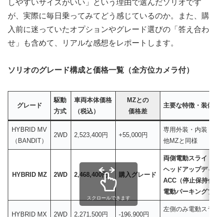
しやすいサイズがいい」という理由で選んだソリオです
が、実際に毎日乗ってみてどう感じているのか。また、購
入前に迷っていたオプションやグレード選びの「答え合わ
せ」も含めて、リアルな感想をレポートします。
ソリオのグレード構成と価格一覧（全方位カメラ付）
駆動
車両本体価格
MZとの
グレード
主要な特徴・装備
方式
（税込）
価格差
HYBRID MV
専用外装・内装
2WD
2,523,400円
+55,000円
（BANDIT）
他MZと同様
両側電動スライド
ヘッドアップディ
HYBRID MZ
2WD
2,468,400円
購入グレード
ACC（停止保持付
電動パーキングブ
スクロールできます
左側のみ電動スラ
HYBRID MX
2WD
2,271,500円
-196,900円