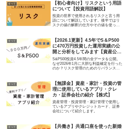
【初心者向け】リスクという用語
すべて
について【投資用語解説】
投資の世界で使用されるリスクと言う用
語について解説しています。後半ではリ
スクの値の解釈の仕方やその値を使った
シミュレーションの方法なども紹介して
います。
【2026.1更新】4.5年でS＆P500
すべて
に470万円投資した運用実績の公
開と分析をしてみます【資産公
開】
S&P500投資4.5年間の全データを公開。
なぜ2026年1月に大胆な利益確定を行った
のか？リスク管理のためのリバランスや
NISAへの資産再配置など、具体的な出口
戦略を詳しく解説。特定口座での「なん
ちゃってアクティブ運用」による失敗を
【無課金】資産・家計・投資の管
すべて
教訓にした、賢い積み立て方も紹介しま
理に使用しているアプリ・クレ
す。
カ・証券会社の紹介【株式】
資産管理・投資管理・家計管理で使用し
ているアプリやクレジットカード、証券
会社について紹介します。
【共働き】共通口座を使った新婚
すべて