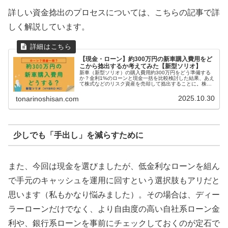
詳しい資金捻出のプロセスについては、こちらの記事で詳
しく解説しています。
【現金・ローン】約300万円の新車購入費用をど
こから捻出するか考えてみた【新型ソリオ】
新車（新型ソリオ）の購入費用約300万円をどう準備する
か？金利1%のローンと現金一括を比較検討した結果、あえ
て株式などのリスク資産を売却して捻出することに。株高
のタイミングを活かしたポートフォリオ整理や、子育てパ
パ投資家ならではの判断基準を詳しく解説します。
2025.10.30
tonarinoshisan.com
少しでも「手出し」を減らすために
また、今回は現金を選びましたが、低金利なローンを組ん
で手元のキャッシュを運用に回すという選択肢もアリだと
思います（私もかなり悩みました）。その場合は、ディー
ラーローンだけでなく、より自由度の高い自社系ローン金
利や、銀行系ローンを事前にチェックしておくのが定石で