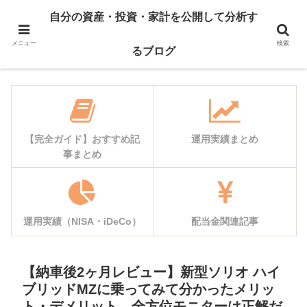
自己紹介
資産公開
自分の資産・投資・家計を公開して分析す
運用実績
家計簿公開
メニュー
検索
るブログ
【完全ガイド】おすすめ記
運用実績まとめ
事まとめ
運用実績（NISA・iDeCo）
配当金関連記事
【納車後2ヶ月レビュー】新型ソリオ ハイ
ブリッドMZに乗ってみて分かったメリッ
ト・デメリット。全方位モニターは正解だ