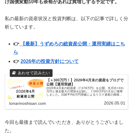
け国債変動10年も余裕があれば買増しする予定です。
私の最新の資産状況と投資判断は、以下の記事で詳しく分
析しています。
👉
【最新】うずめろの総資産公開・運用実績はこち
ら
👉
2026年の投資方針について
【＋300万円！】2026年4月末の資産をブログで
公開【運用実績】
2026年4月末の総資産（7,078万円）を公開。先月比+331
万円と過去最大の増加を記録し、7,000万円の大台に復帰
しました。日経平均6万円突破によるリスク資産の推移、
アセットアロケーション、配当金実績を詳しく解説しま
す。激しい値動きの中でも長期投資を継続するためのメン
2026.05.01
tonarinoshisan.com
タル管理術も必見です。
今回も最後まで読んでいただき、ありがとうございまし
た。