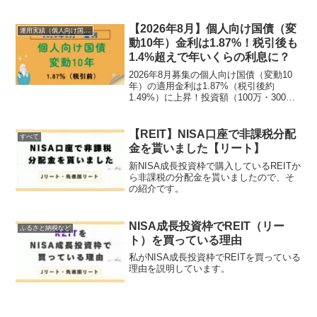
受取額や利回りの推移を詳しく公開。全
世界株や高配当株投資をメインにしつ
つ、なぜ今あえて国債を持つのか、その
【2026年8月】個人向け国債（変
運用実績（個人向け国債）
リスク管理術も紹介します。
動10年）金利は1.87%！税引後も
1.4%超えで年いくらの利息に？
2026年8月募集の個人向け国債（変動10
年）の適用金利は1.87%（税引後約
1.49%）に上昇！投資額（100万・300
万・500万）に応じた年間受取利息の目安
や、中途換金時の注意点を分かりやすく
解説します。キャッシュの置き場に悩む
【REIT】NISA口座で非課税分配
すべて
方は必見です。
金を貰いました【リート】
新NISA成長投資枠で購入しているREITか
ら非課税の分配金を貰いましたので、そ
の紹介です。
NISA成長投資枠でREIT（リー
ふるさと納税など
ト）を買っている理由
私がNISA成長投資枠でREITを買っている
理由を説明しています。