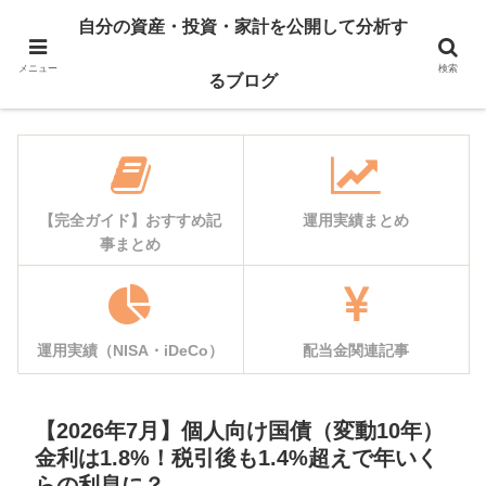
自己紹介
資産公開
自分の資産・投資・家計を公開して分析す
運用実績
家計簿公開
メニュー
検索
るブログ
【完全ガイド】おすすめ記
運用実績まとめ
事まとめ
運用実績（NISA・iDeCo）
配当金関連記事
【2026年7月】個人向け国債（変動10年）
金利は1.8%！税引後も1.4%超えで年いく
らの利息に？