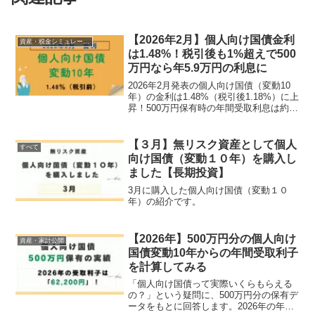
【2026年2月】個人向け国債金利
資産・税金シミュレーション
は1.48%！税引後も1%超えで500
万円なら年5.9万円の利息に
2026年2月発表の個人向け国債（変動10
年）の金利は1.48%（税引後1.18%）に上
昇！500万円保有時の年間受取利息は約
5.9万円になります。最新の金利推移グラ
フや、今後のキャッシュ積み増し方針に
ついても詳しく解説。資産運用の「守
【３月】無リスク資産として個人
すべて
り」を固めたい方は必見です。
向け国債（変動１０年）を購入し
ました【長期投資】
3月に購入した個人向け国債（変動１０
年）の紹介です。
【2026年】500万円分の個人向け
資産・家計公開
国債変動10年からの年間受取利子
を計算してみる
「個人向け国債って実際いくらもらえる
の？」という疑問に、500万円分の保有デ
ータをもとに回答します。2026年の年間