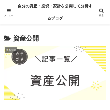
自己紹介
資産公開
自分の資産・投資・家計を公開して分析す
運用実績
家計簿公開
メニュー
検索
るブログ
資産公開
資産公開