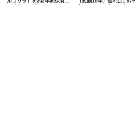
ルコリラ）を約2年間保有し
（変動10年）金利は1.87%
た結果を公開します
税引後も1.4%超えで年いく
らの利息に？