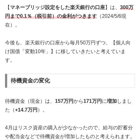
【
マネーブリッジ設定をした楽天銀行の口座
】は、
300万
円まで0.1％（税引前）の金利がつきます
（2024/5/6現
在）。
今後も、楽天銀行の口座から毎月50万円ずつ、【個人向
け国債「変動10年」】に移していきたいと考えていま
す。
待機資金の変化
待機資金（現金）は、
157万円
から
171万円
に
増加
しまし
た（
+14.7万円
）。
4月はリスク資産の購入が少なかったので、給与の貯蓄分
や配当金などで待機資金が増加したものと考えられます。