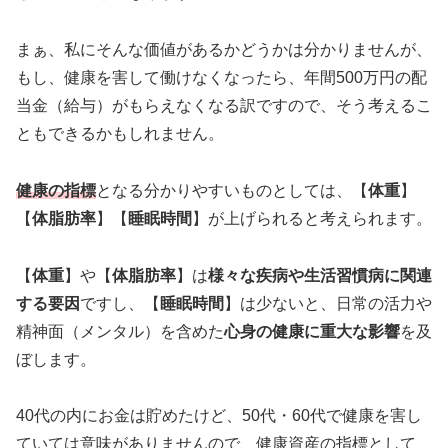
まぁ、私にそんな価値があるかどうかは分かりませんが、
もし、健康を害して働けなくなったら、年間500万円の配
当金（給与）がもらえなくなる訳ですので、そう考えるこ
ともできるかもしれません。
健康の指標
となる分かりやすいものとしては、【
体重
】
【
体脂肪率
】【
睡眠時間
】が上げられると考えられます。
【
体重
】や【
体脂肪率
】は
様々な疾病や生活習慣病に関連
する要因
ですし、【
睡眠時間
】は少ないと、日常の活力や
精神面（メンタル）を含めた
心身の健康に重大な影響
を及
ぼします。
40代の内にお金は貯めたけど、50代・60代で健康を害し
ていては意味がありませんので、健康資産の指標として