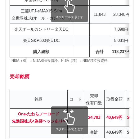
三菱UFJ-eMAXIS Slim
11,843
28,348円
N
スクロールできます
全世界株式(オール・カントリー)
楽天オールカントリー楽天DC
7,098円
楽天S&P500楽天DC
5,031円
購入総額
合計
118,237円
NISA（成）：NISA成長投資枠、NISA（積）：NISA積立投資枠
売却銘柄
売却
銘柄
コード
取得金額
売却
保有口数
One-たわらノーロード
24,703
40,649円
50,00
先進国株式<為替ヘッジあり>
スクロールできます
合計
40,649円
50,00