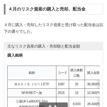
４月のリスク資産の購入と売却、配当金
４月に購入・売却したリスク資産と受け取った配当金は以
下の通りでした。
主なリスク資産の購入・売却額と配当金額
購入銘柄
購入株数
銘柄
コード
購入金額
口数
ＭＡＸＩＳ ＪリートETF
1597
20
36,850円
N
NF外REITヘ無
2515
10
12,560円
N
三菱UFJ-eMAXIS Slim
9,933
28,349円
N
米国株式(S&P500)