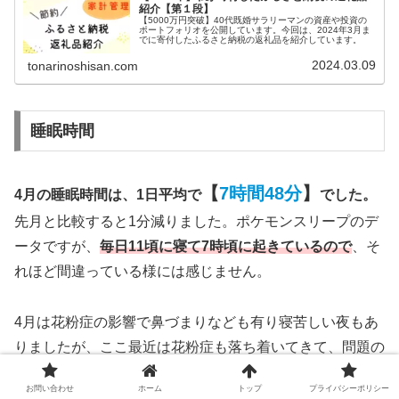
紹介【第１段】
【5000万円突破】40代既婚サラリーマンの資産や投資の
ポートフォリオを公開しています。今回は、2024年3月ま
でに寄付したふるさと納税の返礼品を紹介しています。
2024.03.09
tonarinoshisan.com
睡眠時間
【
7時間48分
】
4月の睡眠時間は、1日平均で
でした。
先月と比較すると1分減りました。ポケモンスリープのデ
ータですが、
毎日11頃に寝て7時頃に起きているので
、そ
れほど間違っている様には感じません。
4月は花粉症の影響で鼻づまりなども有り寝苦しい夜もあ
りましたが、ここ最近は花粉症も落ち着いてきて、問題の
ない睡眠が取れていると思います。
今後も減らさないよう
お問い合わせ
ホーム
トップ
プライバシーポリシー
に気をつけていきたいと思います。