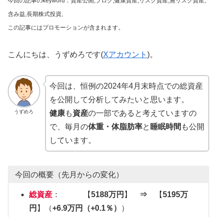
今回の記事のkeyword：資産公開,ブログ,健康資産,リスク資産,無リスク資産,
含み益,
長期株式投資,
この記事にはプロモーションが含まれます。
こんにちは、うずめろです(
Xアカウント
)。
今回は、恒例の2024年4月末時点での総資産
を公開して分析してみたいと思います。
うずめろ
健康
も
資産
の一部であると考えていますの
で、毎月の
体重・体脂肪率
と
睡眠時間
も公開
しています。
今回の概要（先月からの変化）
総資産
： 【
5188万円
】
⇒
【
5195万
円
】（
+6.9万円（+0.1％）
）