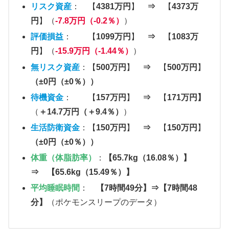
リスク資産
： 【
4381万円
】
⇒
【
4373万
円
】（
-7.8万円（-0.2％）
）
評価損益
： 【
1099万円
】
⇒
【
1083万
円
】（
-15.9万円（-1.44％）
）
無リスク資産
：【
500万円
】
⇒
【
500万円
】
（±0円（±0％））
待機資金
： 【
157万円
】
⇒
【
171万円】
（
＋14.7万円（＋9.4％）
）
生活防衛資金
：【
150万円
】
⇒
【
150万円
】
（±0円（±0％））
体重（体脂肪率）
：
【
65.7kg（16.08％）
】
⇒ 【65.6kg（15.49％）】
平均睡眠時間
：
【7時間49分】⇒【7時間48
分】
（ポケモンスリープのデータ）