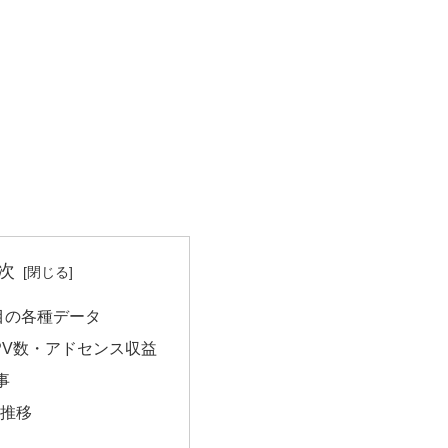
次
目の各種データ
PV数・アドセンス収益
事
の推移