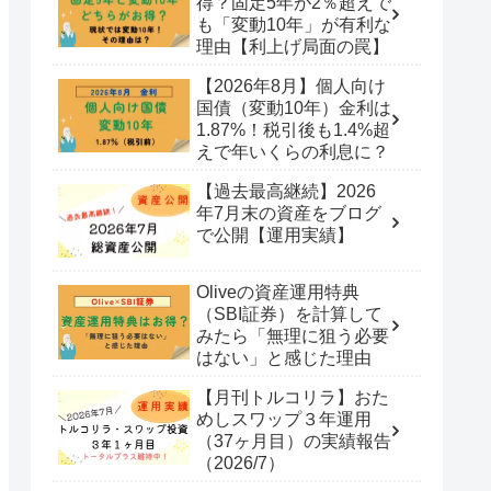
得？固定5年が2％超えで
も「変動10年」が有利な
理由【利上げ局面の罠】
【2026年8月】個人向け
国債（変動10年）金利は
1.87%！税引後も1.4%超
えで年いくらの利息に？
【過去最高継続】2026
年7月末の資産をブログ
で公開【運用実績】
Oliveの資産運用特典
（SBI証券）を計算して
みたら「無理に狙う必要
はない」と感じた理由
【月刊トルコリラ】おた
めしスワップ３年運用
（37ヶ月目）の実績報告
（2026/7）