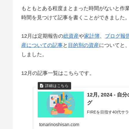
もともとある程度まとまった時間がないと作
時間を見つけて記事を書くことができました
12月は定期報告の
総資産
や
家計簿
、
ブログ報
産についての記事
と
目的別の資産
についてと、
しました。
12月の記事一覧はこちらです。
12月, 2024
グ
FIREを目指す40代
tonarinoshisan.com