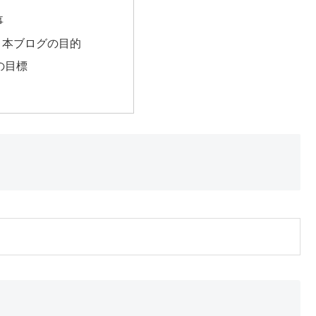
事
と本ブログの目的
の目標